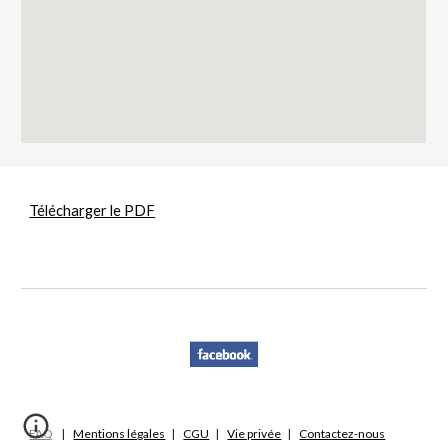
Télécharger le PDF
FAQ
    |    
Mentions légales
   |    
CGU
   |    
Vie privée
   |    
Contactez-nous