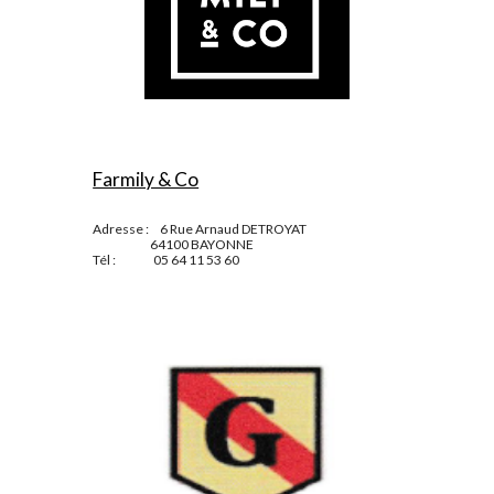
Farmily & Co
Adresse :     6 Rue Arnaud DETROYAT
                          64100 BAYONNE
Tél :                 05 64 11 53 60