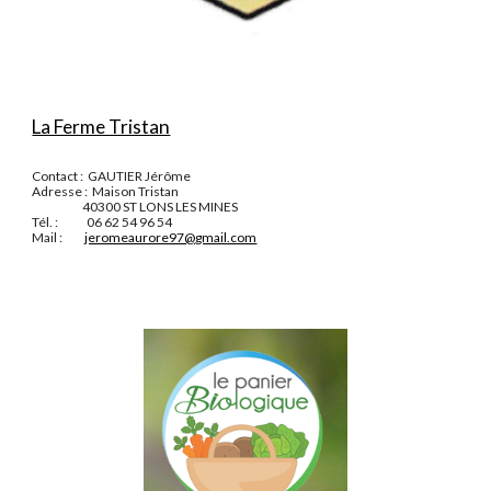
La Ferme Tristan
Contact :  GAUTIER Jérôme
Adresse :  Maison Tristan
                       40300 ST LONS LES MINES
Tél. :             06 62 54 96 54
Mail :          
jeromeaurore97@gmail.com