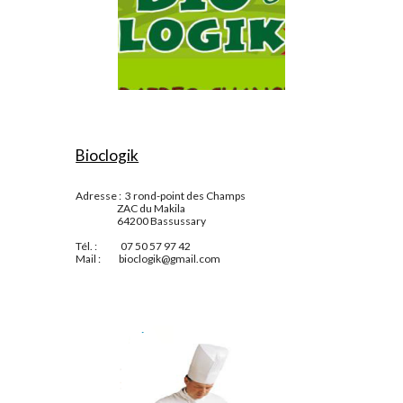
Bioclogik
Adresse :  3 rond-point des Champs
                       ZAC du Makila
                       64200 Bassussary
Tél. :             07 50 57 97 42
Mail :          bioclogik@gmail.com