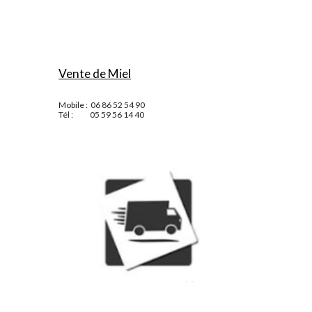
Vente de Miel
Mobile :  06 86 52 54 90
Tél :            05 59 56 14 40