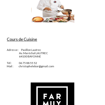
Cours de Cuisine
Adresse :     Pavillon Lautrec
                          Av. Maréchal LAUTREC
                          64100 BAYONNE
Tél :               06 75 88 55 52
Mail :           christophelebor@gmail.com