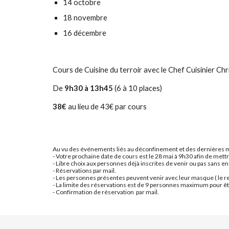
14 octobre
18 novembre
16 décembre
Cours de Cuisine du terroir avec le Chef Cuisinier C
De 
9h30 à 13h45
 (6 à 10 places)
38€ 
au lieu de 43€ par cours
Au vu des événements liés au déconfinement et des dernières mes
- Votre prochaine date de cours est le 28 mai à 9h30 afin de mett
- Libre choix aux personnes déjà inscrites de venir ou pas sans e
- Réservations par mail.
- Les personnes présentes peuvent venir avec leur masque ( le re
- La limite des réservations est de 9 personnes maximum pour êt
- Confirmation de réservation  par mail.