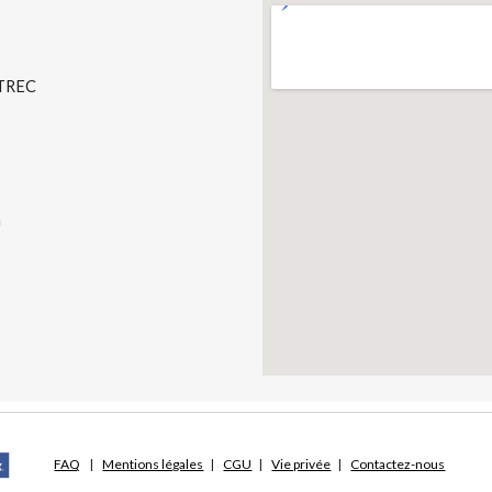
l LAUTREC
m
FAQ
    |    
Mentions légales
   |    
CGU
   |    
Vie privée
   |    
Contactez-nous