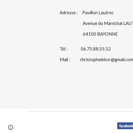
Adresse :     Pavillon Lautrec
                          Avenue du Marécha
                          64100 BAYONNE
Tél :               06.75.88.55.52
Mail :           christophelebor@gmail.co
Google Sites
Report abuse