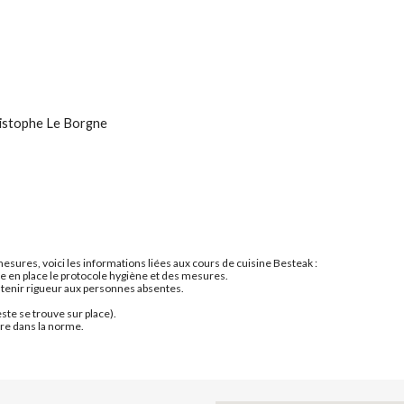
hristophe Le Borgne
ures, voici les informations liées aux cours de cuisine Besteak : 
re en place le protocole hygiène et des mesures. 
n tenir rigueur aux personnes absentes.
ste se trouve sur place).
re dans la norme.