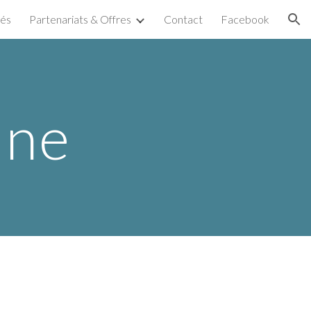
tés
Partenariats & Offres
Contact
Facebook
ion
ine